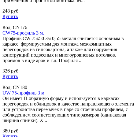
применения и простотой монтажа. М...
248 руб.
Купить
Код:
CN176
CW75-профиль 3 м.
Профиль CW 75х50 3м 0,55 металл считается основным в
каркасе, формируемым для монтажа межкомнатных
перегородок из гипсокартона, а также для сооружения
конструкций подвесных и многоуровневых потолков,
проемов в виде арок и т.д. Профиля ...
326 руб.
Купить
Код:
CN180
UW 75-профиль 3 м
Он имеет П-образную форму и используется в каркасах
перегородок и облицовок в качестве направляющего элемента
или устройства перемычек в паре со стоечным профилем, с
соблюдением соответствующих типоразмеров (одинаковая
ширина спинки). Х...
380 руб.
Купить