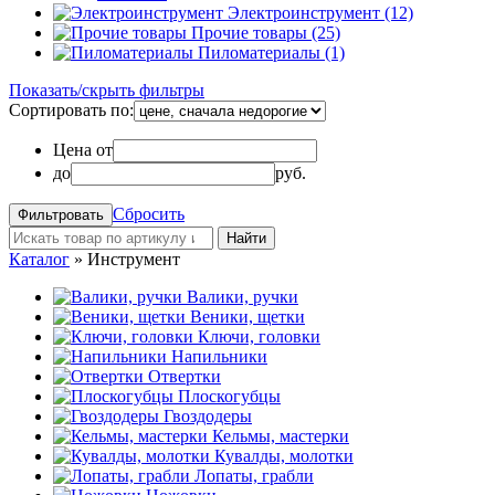
Электроинструмент (12)
Прочие товары (25)
Пиломатериалы (1)
Показать/скрыть фильтры
Сортировать по:
Цена от
до
руб.
Сбросить
Найти
Каталог
»
Инструмент
Валики, ручки
Веники, щетки
Ключи, головки
Напильники
Отвертки
Плоскогубцы
Гвоздодеры
Кельмы, мастерки
Кувалды, молотки
Лопаты, грабли